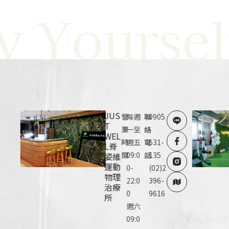
ourself W
JUS
營
每週
聯
0905
T
業
一至
絡
-
WEL
時
週五
電
531-
L脊
間
09:0
話
135
姿維
運動
0-
(02)2
物理
22:0
396-
治療
0
9616
所
週六
09:0