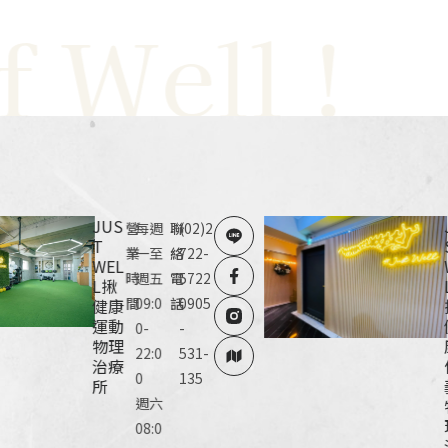
ell !
Ju
JUS
營
每週
聯
(02)2
T
業
一至
絡
722-
WEL
時
週五
電
5722
L揪
間
09:0
話
0905
健康
運動
0-
-
物理
22:0
531-
治療
0
135
所
週六
08:0