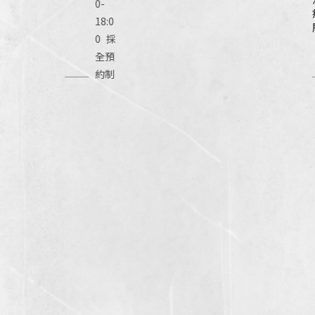
0-
18:0
0 採
全預
約制