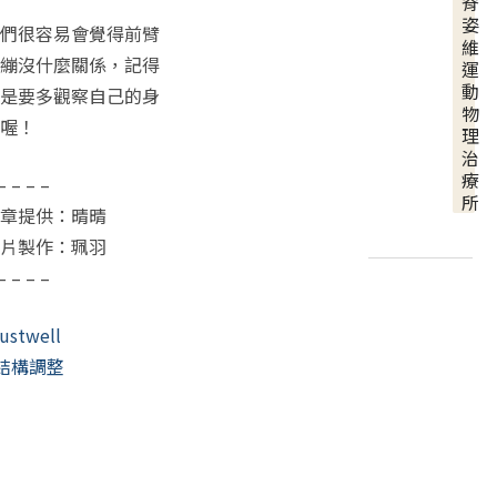
脊
姿
們很容易會覺得前臂
維
繃沒什麼關係，記得
運
動
是要多觀察自己的身
物
喔！
理
治
療
– – – –
所
章提供：晴晴
片製作：珮羽
– – – –
ustwell
結構調整