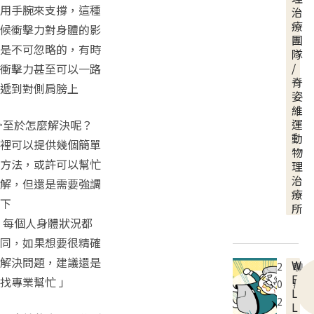
用手腕來支撐，這種
治
療
候衝擊力對身體的影
團
是不可忽略的，有時
隊
/
衝擊力甚至可以一路
脊
遞到對側肩膀上
姿
維
運
至於怎麼解決呢？
動
裡可以提供幾個簡單
物
方法，或許可以幫忙
理
治
解，但還是需要強調
療
下
所
 每個人身體狀況都
同，如果想要很精確
解決問題，建議還是
W
2
聊
E
找專業幫忙 」
0
療
L
2
L