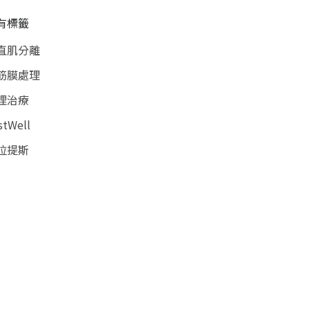
有標籤
直肌分離
筋膜處理
理治療
stWell
拉提斯