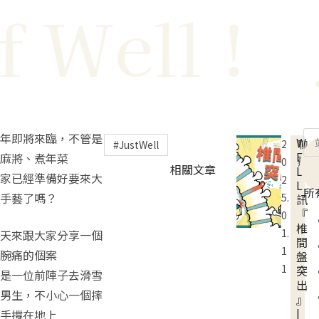
ell !
Ju
年即將來臨，不管是
W
2
聊
JustWell
E
麻將、煮年菜
0
療
相關文章
L
家已經準備好要來大
2
L
所
手藝了嗎？
5.
訊
『
0
椎
1.
天來跟大家分享一個
間
1
腕痛的個案
盤
1
突
是一位前陣子去滑雪
出
男生，不小心一個摔
』
|
手撐在地上