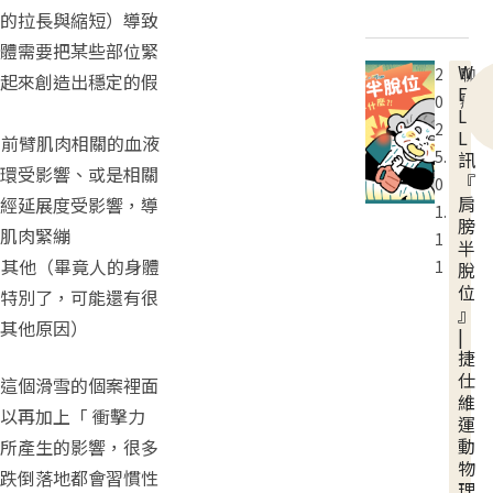
的拉長與縮短）導致
體需要把某些部位緊
W
2
聊
起來創造出穩定的假
E
0
療
L
2
L
. 前臂肌肉相關的血液
5.
訊
環受影響、或是相關
『
0
肩
經延展度受影響，導
1.
膀
肌肉緊繃
1
半
. 其他（畢竟人的身體
1
脫
位
特別了，可能還有很
』
其他原因）
|
捷
仕
這個滑雪的個案裡面
維
以再加上「 衝擊力
運
動
所產生的影響，很多
物
跌倒落地都會習慣性
理