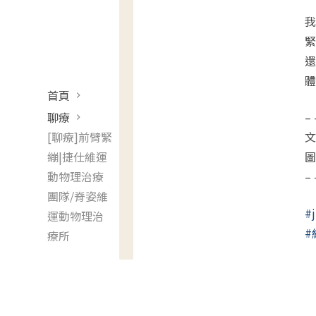
我
緊
還
體
首頁
聊療
– 
[聊療]前臂緊
文
繃|捷仕維運
圖
動物理治療
– 
團隊/脊姿維
#j
運動物理治
#
療所