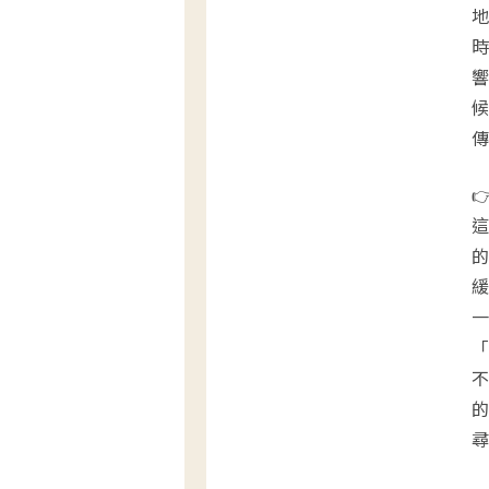
地
時
響
候
傳

這
的
緩
一
「
不
的
尋