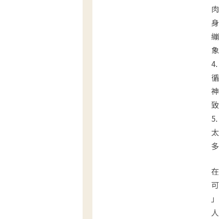
肉
身
繃
象
4
循
神
致
5
太
多
在
可
」
人