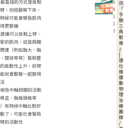
. 最直接的方式是放鬆
5.
訊
『
臂，但經觀察下來，
0
手
1.
時候可能會導致肌肉
腕
1
得更緊繃
三
1
角
. 建議可以放鬆上臂、
軟
掌的肌肉，或是肩關
骨
』
周遭（例如胸大、胸
|
、闊背等等）幫助整
捷
的能動性上升，前臂
仕
維
能就會跟著一起變得
運
活
動
物
. 做些中軸相關的活動
理
骨盆、胸椎頸椎等
治
）有時候中軸比較好
療
團
動了，可能也會幫助
隊
臂的活動性
/