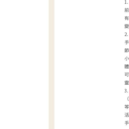
1
前
有
變
2
手
節
小
體
可
靈
3
（
等
活
手