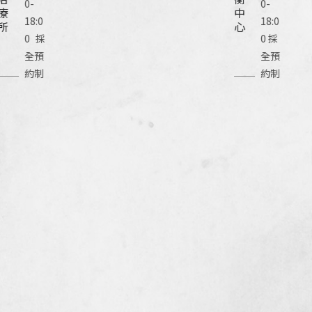
0-
0-
療
中
18:0
18:0
所
心
0 採
0 採
全預
全預
約制
約制