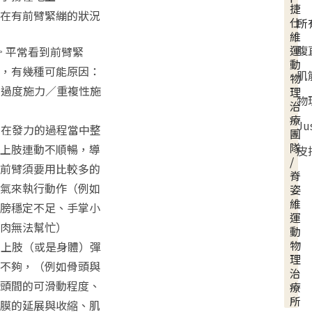
捷
在有前臂緊繃的狀況
仕
所
維
腹
運
 平常看到前臂緊
動
，有幾種可能原因：
肌
物
. 過度施力／重複性施
理
物
治
療
Ju
. 在發力的過程當中整
團
隊
上肢連動不順暢，導
皮
/
前臂須要用比較多的
脊
氣來執行動作（例如
姿
維
膀穩定不足、手掌小
運
肉無法幫忙）
動
物
. 上肢（或是身體）彈
理
不夠，（例如骨頭與
治
頭間的可滑動程度、
療
所
膜的延展與收縮、肌