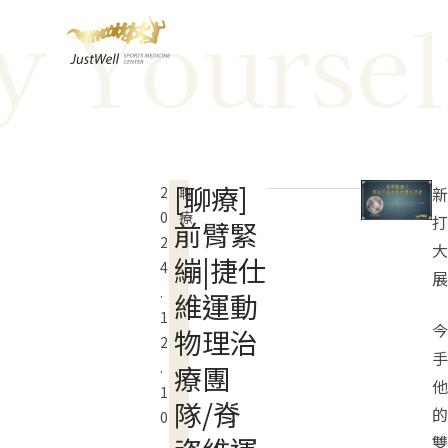
ourself W
跳
至
主
要
內
容
[聊療]
2
聊
新
0
療
打
前臂緊
2
大
繃|捷仕
4
展
.
維運動
1
今
物理治
2
手
.
療團
他
1
隊/脊
的
0
雙