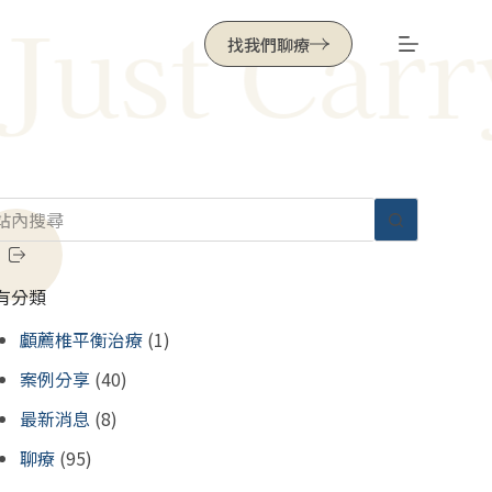
st Carry Y
找我們聊療
有分類
顱薦椎平衡治療
(1)
案例分享
(40)
最新消息
(8)
聊療
(95)