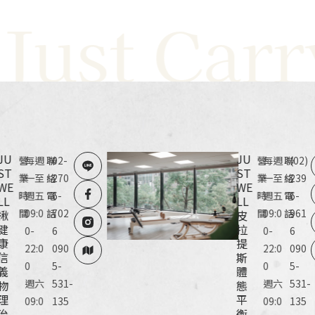
st Carry Y
JU
JU
營
每週
聯
02-
營
每週
聯
(02)
ST
ST
業
一至
絡
270
業
一至
絡
239
WE
WE
時
週五
電
6-
時
週五
電
6-
LL
LL
間
09:0
話
702
間
09:0
話
961
揪
皮
健
拉
0-
6
0-
6
康
提
22:0
090
22:0
090
信
斯
0
5-
0
5-
義
體
週六
531-
週六
531-
物
態
理
平
09:0
135
09:0
135
治
衡