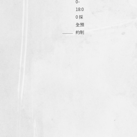
0-
18:0
0 採
全預
約制