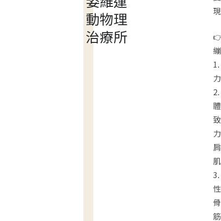
姿維運
現
動物理
治療所

繃
1
力
2
體
致
力
肩
肌
3
性
骨
筋