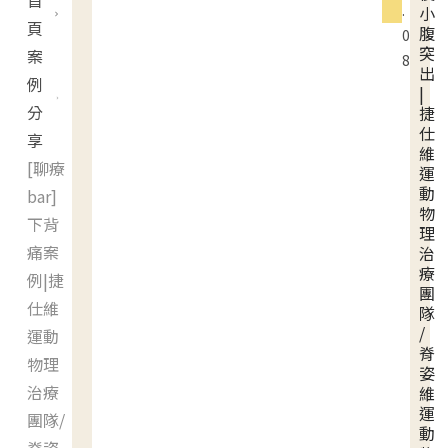
首
.
小
頁
腹
0
突
案
8
出
例
|
分
捷
仕
享
維
[聊療
運
動
bar]
物
下背
理
痛案
治
療
例|捷
團
仕維
隊
/
運動
脊
物理
姿
治療
維
運
團隊/
動