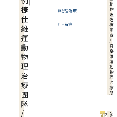
例|
動
捷
物
#物理治療
理
仕
治
#下背痛
療
維
團
隊
運
/
動
脊
姿
物
維
運
理
動
物
治
理
治
療
療
團
所
隊
/
[
2
案