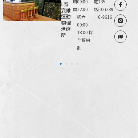
時
09:00-
電
135
L脊
間
22:00
話
(02)239
姿維
運動
週六
6-9616
物理
09:00-
治療
18:00 採
所
全預約
制
1
2
3
4