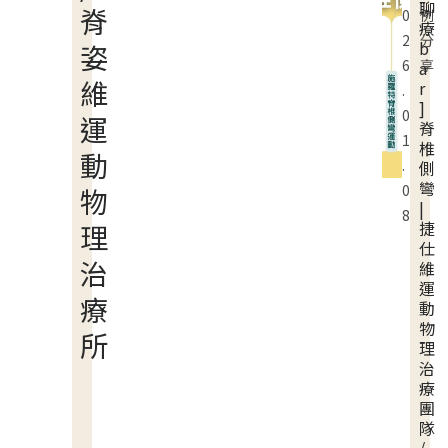
聊
脊
0
例
療
2
分
b
姿
6
享
a
維
r
.
]
0
運
脊
1
椎
動
.
側
彎
0
物
|
8
捷
理
仕
治
維
運
療
動
物
所
理
治
療
團
隊