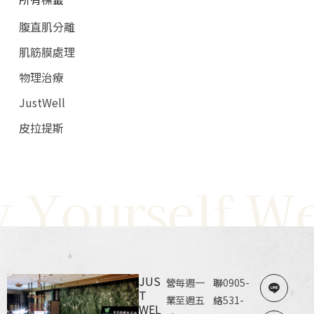
腹直肌分離
肌筋膜處理
物理治療
JustWell
皮拉提斯
 Yourself Wel
JUS
營
每週一
聯
0905-
T
業
至週五
絡
531-
WEL