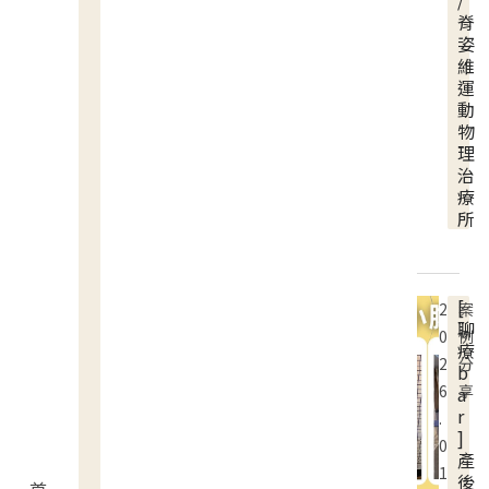
/
脊
姿
維
運
動
物
理
治
療
所
[
2
案
聊
0
例
療
2
分
b
6
享
a
r
.
]
0
產
1
後