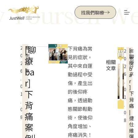
 Yourself Wel
跳
找我們聊療
至
主
要
內
[聊
2
案
下背痛為常
[
容
2
案
0
例
聊
見的症狀，
療
0
例
相關
療
2
分
其中來自運
2
分
文章
b
ba
6
享
動過程中受
6
享
a
.
r]
r
.
傷，產生出
0
]
0
下
的後仰疼
下
1
1
背
痛，透過動
.
背
.
痛
態關節鬆動
0
|
0
痛
術，使後仰
8
捷
8
仕
案
角度增加、
維
疼痛消失！
運