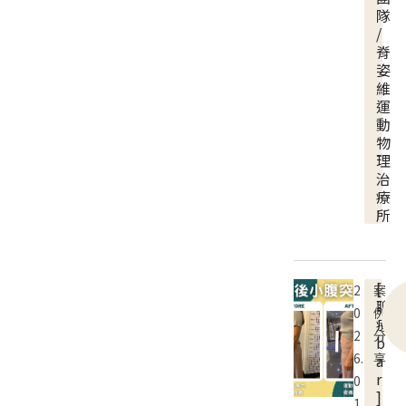
隊
/
脊
姿
維
運
動
物
理
治
療
所
[
2
案
聊
0
例
療
2
分
b
6.
享
a
r
0
]
1.