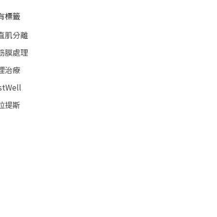
有標籤
直肌分離
筋膜處理
理治療
stWell
拉提斯