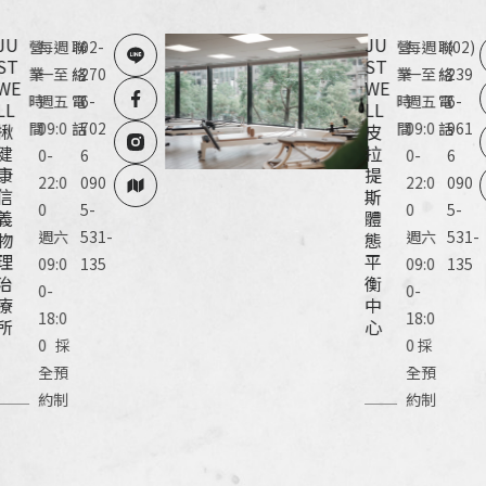
JU
JU
營
每週
聯
02-
營
每週
聯
(02)
ST
ST
業
一至
絡
270
業
一至
絡
239
WE
WE
時
週五
電
6-
時
週五
電
6-
LL
LL
間
09:0
話
702
間
09:0
話
961
揪
皮
健
拉
0-
6
0-
6
康
提
22:0
090
22:0
090
信
斯
0
5-
0
5-
義
體
週六
531-
週六
531-
物
態
理
平
09:0
135
09:0
135
治
衡
0-
0-
療
中
18:0
18:0
所
心
0 採
0 採
全預
全預
約制
約制