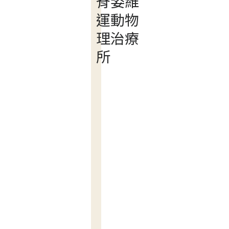
脊姿維
運動物
理治療
所