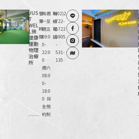
JUS
營
每週
聯
(02)2
T
業
一至
絡
722-
WEL
時
週五
電
5722
L揪
間
09:0
話
0905
健康
運動
0-
-
物理
22:0
531-
治療
0
135
所
週六
08:0
0-
18:0
0 採
全預
約制