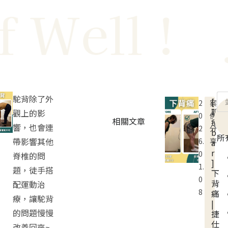
ell !
Ju
駝背除了外
[
2
案
聊
觀上的影
0
例
相關文章
療
響，也會連
2
分
b
所
帶影響其他
6.
享
a
r
0
脊椎的問
]
1.
題，徒手搭
下
0
背
配運動治
8
痛
療，讓駝背
|
的問題慢慢
捷
仕
改善回來~