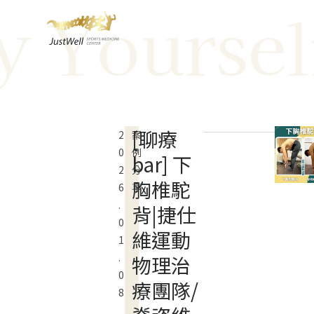
Yourself W
跳
至
主
要
內
容
[聊療
2
案
0
例
bar] 下
2
分
胸椎駝
6
享
.
背|捷仕
0
維運動
1
.
物理治
0
療團隊/
8