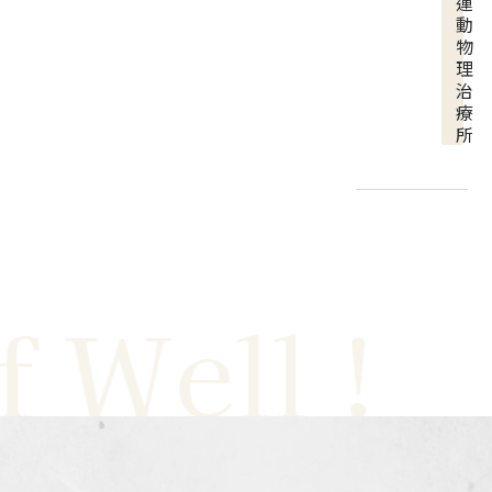
運
動
物
理
治
療
所
ell !
Ju