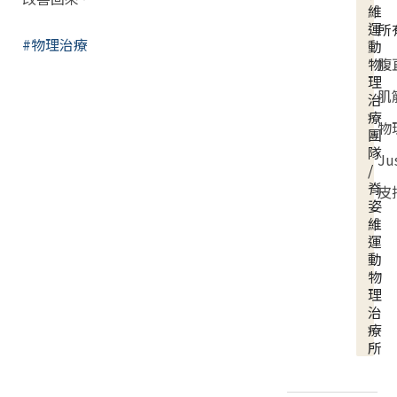
維
運
所
#物理治療
動
腹
物
理
肌
治
療
物
團
隊
Ju
/
脊
皮
姿
維
運
動
物
理
治
療
所