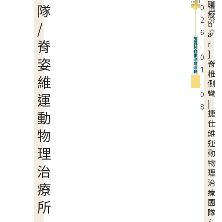
聊
隊
0
例
療
2
分
b
/
6
享
a
脊
r
.
]
0
姿
脊
1
椎
維
.
側
彎
0
運
|
8
捷
動
仕
物
維
運
理
動
物
治
理
治
療
療
團
所
隊