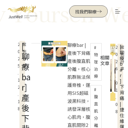
 Yourself Wel
跳
找我們聊療
至
主
要
內
[
2
案
聊療bar |
[
容
2
案
0
例
聊
產後下背痛
聊
0
例
物
相關
療
2
分
產後腹直肌
2
分
理
文章
b
療
5
享
分離，核心
6
享
治
a
.
ba
r
.
療
肌群無法保
1
]
0
r]
護脊椎，運
下
2
1
背
用SIS超磁
.
產
腹
.
痛
波黑科技，
1
|
直
0
後
誘發深層核
8
捷
肌
8
仕
下
心肌肉，腹
分
維
直肌間隙2
離
運