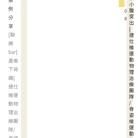
案
.
小
例
腹
0
突
分
8
出
享
|
[聊
捷
仕
療
維
bar]
運
動
產後
物
下背
理
痛|
治
療
捷仕
團
維運
隊
/
動物
脊
理治
姿
療團
維
運
隊/
動