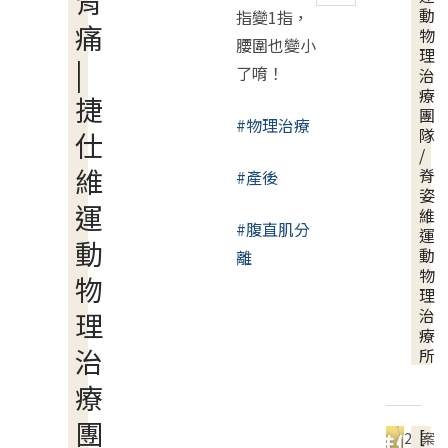
背
動
指變1指，
痛
物
腰圍也變小
理
|
了唷！
治
療
捷
團
#物理治療
隊
仕
/
維
脊
#產後
姿
運
維
#腹直肌分
運
動
動
離
物
物
理
治
理
療
治
所
療
團
[
2
案