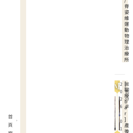
/
脊
姿
維
運
動
物
理
治
療
所
[
2
案
聊
0
例
療
2
分
b
6
享
a
r
.
首
]
0
頁
產
1
後