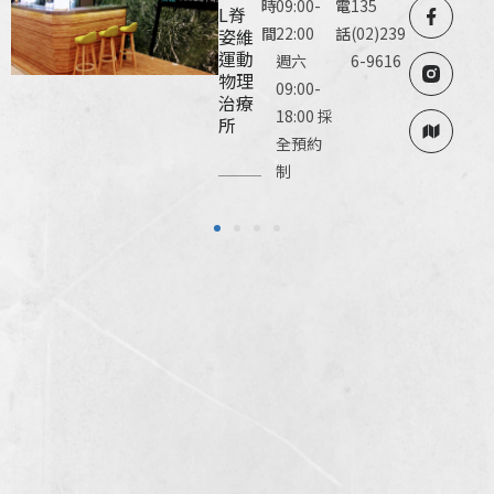
時
09:00-
電
135
L脊
間
22:00
話
(02)239
姿維
運動
週六
6-9616
物理
09:00-
治療
18:00 採
所
全預約
制
1
2
3
4