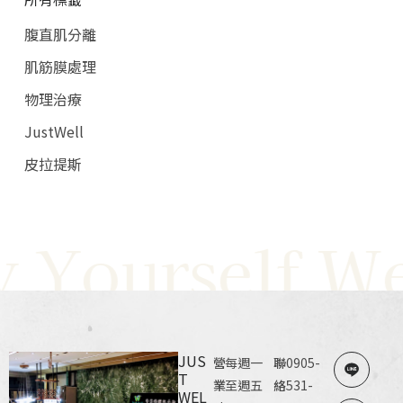
腹直肌分離
肌筋膜處理
物理治療
JustWell
皮拉提斯
 Yourself Wel
JUS
營
每週一
聯
0905-
T
業
至週五
絡
531-
WEL