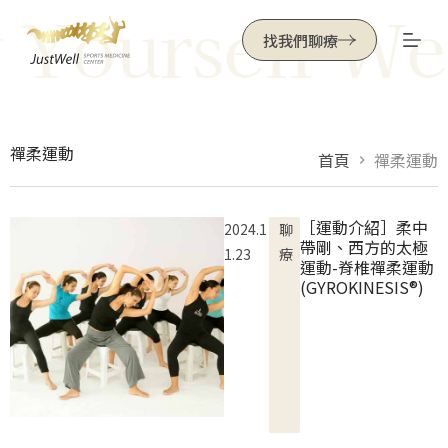
 Yourself Wel
跳
找我們聊療
至
主
要
內
禪柔運動
首頁
禪柔運動
容
［運動介紹］柔中
2024.1
聊
帶剛、西方的太極
1.23
療
運動-脊椎禪柔運動
(GYROKINESIS®)