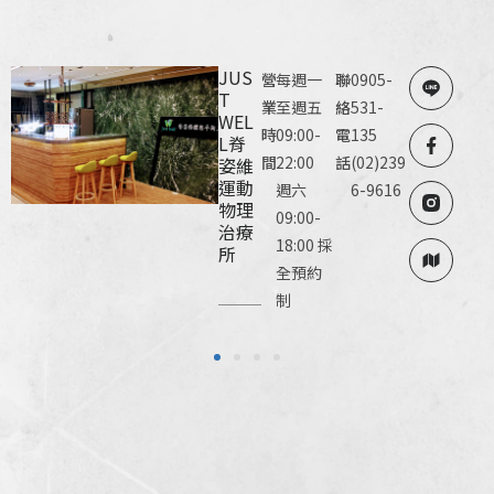
JUS
營
每週一
聯
0905-
T
業
至週五
絡
531-
WEL
時
09:00-
電
135
L脊
間
22:00
話
(02)239
姿維
運動
週六
6-9616
物理
09:00-
治療
18:00 採
所
全預約
制
1
2
3
4