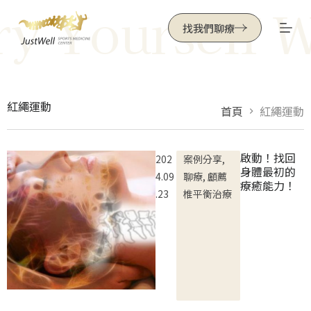
y Yourself We
跳
找我們聊療
至
主
要
內
紅繩運動
首頁
紅繩運動
容
啟動！找回
202
案例分享
,
身體最初的
4.09
聊療
,
顱薦
療癒能力！
.23
椎平衡治療