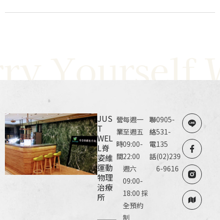
ry Yourself W
JUS
營
每週一
聯
0905-
T
業
至週五
絡
531-
WEL
時
09:00-
電
135
L脊
間
22:00
話
(02)239
姿維
運動
週六
6-9616
物理
09:00-
治療
18:00 採
所
全預約
制