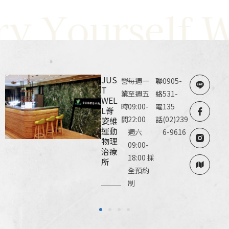
ry Yourself W
JUS
營
每週一
聯
0905-
T
業
至週五
絡
531-
WEL
時
09:00-
電
135
L脊
間
22:00
話
(02)239
姿維
運動
週六
6-9616
物理
09:00-
治療
18:00 採
所
全預約
制
1
2
3
4