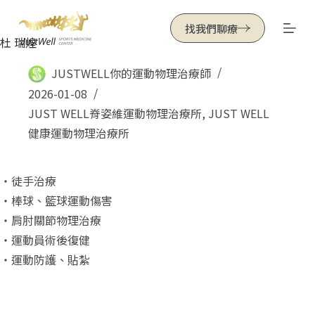
跳
找我們聊療
至
杜 瑞煌
主
JUSTWELL你的運動物理治療師
要
2026-01-08
內
JUST WELL脊姿維運動物理治療所
,
JUST WELL
容
健康運動物理治療所
・徒手治療
・棒球、籃球運動傷害
・肩肘關節物理治療
・運動員術後復健
・運動防護、貼紮