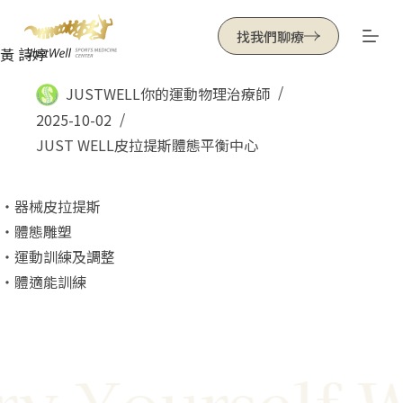
跳
找我們聊療
至
黃 詩婷
主
JUSTWELL你的運動物理治療師
要
2025-10-02
內
JUST WELL皮拉提斯體態平衡中心
容
・器械皮拉提斯
・體態雕塑
・運動訓練及調整
・體適能訓練
ry Yourself W