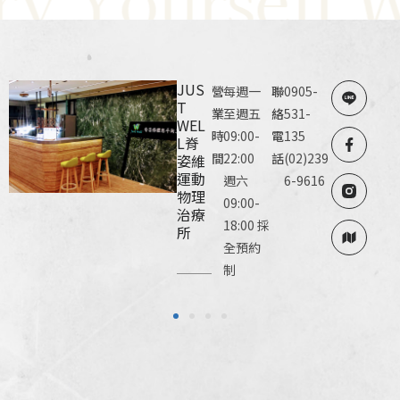
JUS
營
每週一
聯
0905-
T
業
至週五
絡
531-
WEL
時
09:00-
電
135
L脊
間
22:00
話
(02)239
姿維
運動
週六
6-9616
物理
09:00-
治療
18:00 採
所
全預約
制
1
2
3
4