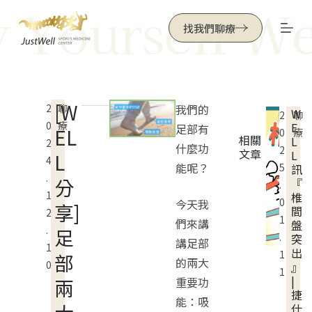
 Yourself Wel
跳
找我們聊療
至
主
要
內
[W
2
聊
我們的
W
容
2
聊
0
療
E
足部有
EL
0
療
相關
L
2
什麼功
2
文章
L
L
4
能呢？
5
訊
.
分
『
.
1
椎
0
今天我
享]
間
2
1
們來講
盤
.
足
.
突
講足部
1
出
1
部
的兩大
0
』
1
|
兩
重要功
捷
能：吸
仕