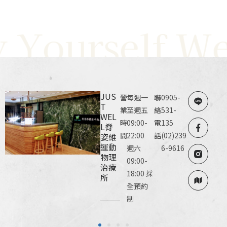
 Yourself Wel
JUS
營
每週一
聯
0905-
T
業
至週五
絡
531-
WEL
時
09:00-
電
135
L脊
間
22:00
話
(02)239
姿維
運動
週六
6-9616
物理
09:00-
治療
18:00 採
所
全預約
制