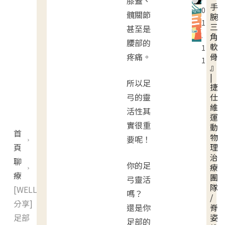
膝蓋、
手
0
髖關節
腕
1
三
甚至是
.
角
腰部的
軟
1
疼痛。
骨
1
』
|
所以足
捷
弓的靈
仕
維
活性其
運
實很重
動
首
物
要呢！
頁
理
治
聊
你的足
療
療
團
弓靈活
隊
[WELL
嗎？
/
分享]
還是你
脊
足部
姿
足部的