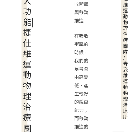
大
收衝擊
維
功
運
與移動
動
能|
推進
物
理
捷
治
在吸收
療
仕
衝擊的
團
維
隊
時候，
/
我們的
運
脊
足弓會
姿
動
維
由高變
運
物
低，產
動
物
理
生較好
理
的緩衝
治
治
能力；
療
療
所
而移動
團
推進的