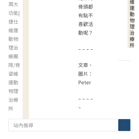
維
兩大
骨頭都
運
功能|
動
有點不
物
捷仕
喜歡活
理
維運
動呢？
治
動物
療
所
理治
– – – –
療團
隊/脊
文章、
姿維
圖片：
運動
Peter
物理
– – – –
治療
–
所