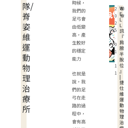
時候，
隊/
W
2
聊
我們的
E
脊
0
療
足弓會
L
2
姿
L
由低變
5
訊
維
高，產
『
.
肩
生較好
運
0
膀
的穩定
1
半
動
能力
.
脫
位
物
1
』
也就是
1
理
|
說，我
捷
治
仕
們的足
維
療
弓在走
運
動
路的過
所
物
程中，
理
會有高
治