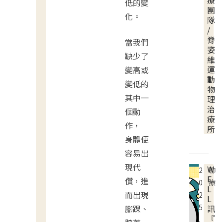
療
低的變
團
化。
隊
/
脊
當我們
姿
缺少了
維
運
變高或
動
變低的
物
其中一
理
治
個動
療
作，
所
身體便
容易出
現代
W
2
聊
E
償，進
0
療
L
而出現
2
L
5
腳踝、
訊
『
.