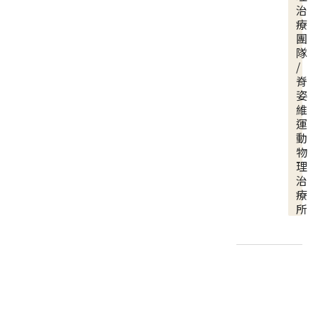
治
療
團
隊
/
脊
姿
維
運
動
物
理
治
療
所