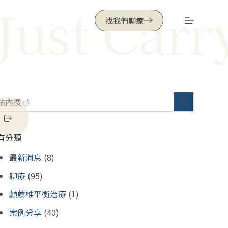
t Carry Y
找我們聊療
有分類
最新消息
(8)
聊療
(95)
顱薦椎平衡治療
(1)
案例分享
(40)