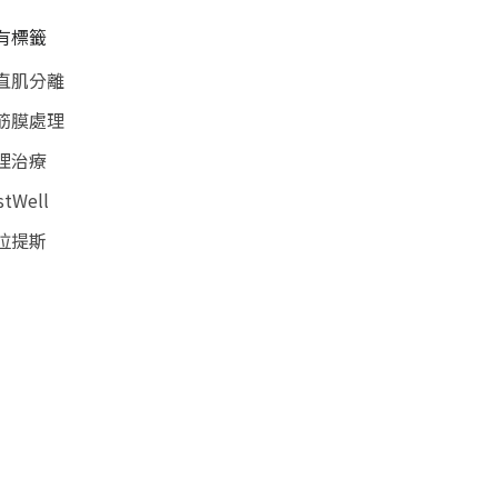
有標籤
直肌分離
筋膜處理
理治療
stWell
拉提斯