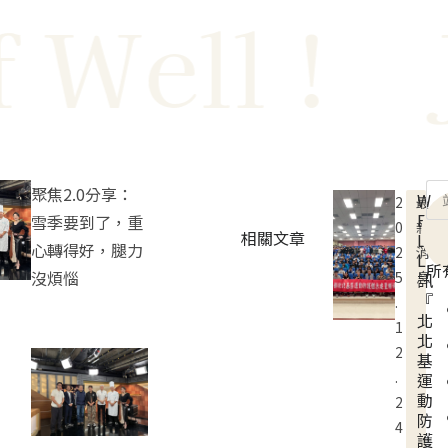
ell !
Jus
聚焦2.0分享：
W
2
最
E
雪季要到了，重
0
新
相關文章
L
心轉得好，腿力
2
消
L
所
沒煩惱
5
息
訊
『
.
北
1
北
2
基
.
運
動
2
防
4
護