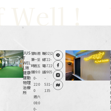
ell !
Jus
JUS
營
每週
聯
(02)2
T
業
一至
絡
722-
WEL
時
週五
電
5722
L揪
間
09:0
話
0905
健康
運動
0-
-
物理
22:0
531-
治療
0
135
所
週六
08:0
0-