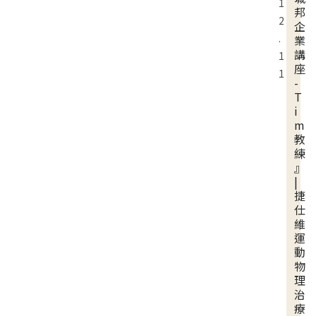
1
邦
2
企
.
業
講
1
座
1
-
T
i
m
教
練
』
|
捷
仕
維
運
動
物
理
治
療