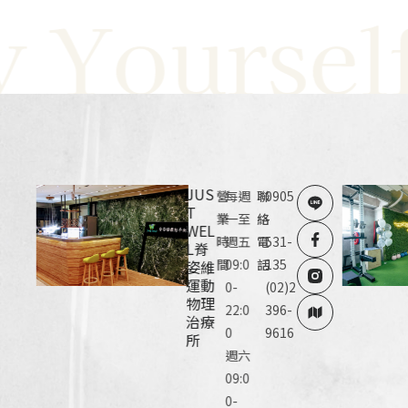
ourself W
JUS
營
每週
聯
0905
T
業
一至
絡
-
WEL
時
週五
電
531-
L脊
間
09:0
話
135
姿維
運動
0-
(02)2
物理
22:0
396-
治療
0
9616
所
週六
09:0
0-