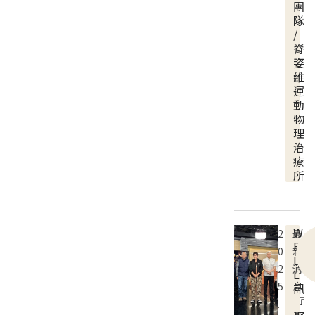
團
隊
/
脊
姿
維
運
動
物
理
治
療
所
W
2
最
E
0
新
L
2
消
L
5
息
訊
『
.