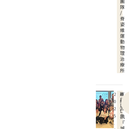
團
隊
/
脊
姿
維
運
動
物
理
治
療
所
W
2
最
E
0
新
L
2
消
L
5
息
訊
『
.
城