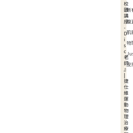
校
園
所
講
腹
座
-
肌
D
i
物
s
c
Ju
老
師
皮
』
|
捷
仕
維
運
動
物
理
治
療