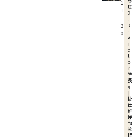
聚
1
焦
1
2
.
.
0
2
-
0
V
i
c
t
o
r
院
長
』
|
捷
仕
維
運
動
物
理