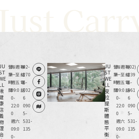
t Carry Y
JU
JU
營
每週
聯
02-
營
每週
聯
(02)
ST
ST
業
一至
絡
270
業
一至
絡
239
WE
WE
時
週五
電
6-
時
週五
電
6-
LL
LL
間
09:0
話
702
間
09:0
話
961
揪
皮
健
拉
0-
6
0-
6
康
提
22:0
090
22:0
090
信
斯
0
5-
0
5-
義
體
週六
531-
週六
531-
物
態
理
平
09:0
135
09:0
135
治
衡
0-
0-