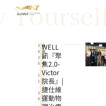
ourself W
跳
至
主
要
內
容
WELL
2
最
0
新
訊『聚
2
消
焦2.0-
5
息
.
Victor
1
院長』|
1
.
捷仕維
2
運動物
0