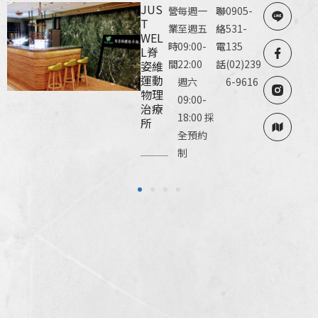
JUS
營
每週一
聯
0905-
T
業
至週五
絡
531-
WEL
時
09:00-
電
135
L脊
間
22:00
話
(02)239
姿維
運動
週六
6-9616
物理
09:00-
治療
18:00 採
所
全預約
制
1
2
3
4