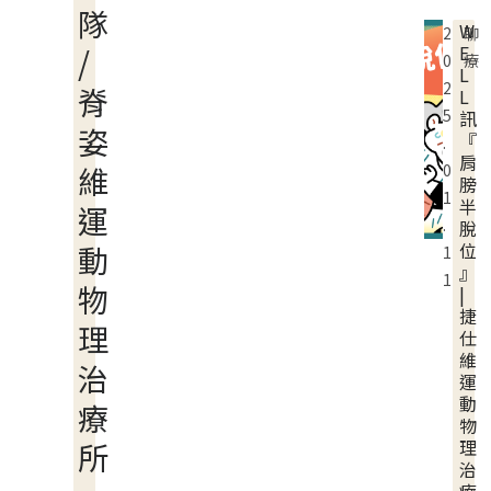
隊
W
2
聊
E
/
0
療
L
2
脊
L
5
訊
姿
『
.
肩
維
0
膀
1
半
運
.
脫
位
動
1
』
1
物
|
捷
理
仕
維
治
運
動
療
物
理
所
治