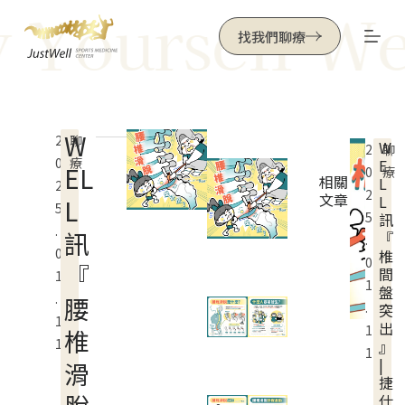
 Yourself Wel
跳
找我們聊療
至
主
要
內
W
2
聊
W
容
2
聊
0
療
E
EL
0
療
相關
L
2
2
文章
L
L
5
5
訊
.
訊
『
.
0
椎
0
『
間
1
1
盤
.
腰
.
突
1
出
1
椎
1
』
1
|
滑
捷
仕