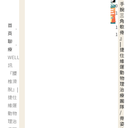
手
0
腕
1
三
.
角
首
軟
1
骨
頁
1
』
聊
|
療
捷
仕
WELL
維
訊
運
動
『腰
物
椎滑
理
脫』|
治
療
捷仕
團
維運
隊
/
動物
脊
理治
姿