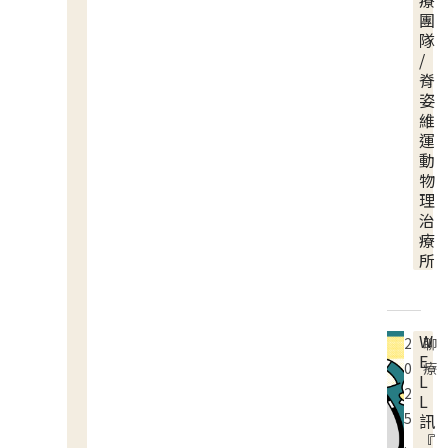
療
團
隊
/
脊
姿
維
運
動
物
理
治
療
所
W
2
聊
E
0
療
L
2
L
5
訊
『
.