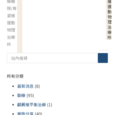
療團
維
運
隊/脊
動
姿維
物
理
運動
治
物理
療
治療
所
所
所有分類
最新消息
(8)
聊療
(95)
顱薦椎平衡治療
(1)
案例分享
(40)