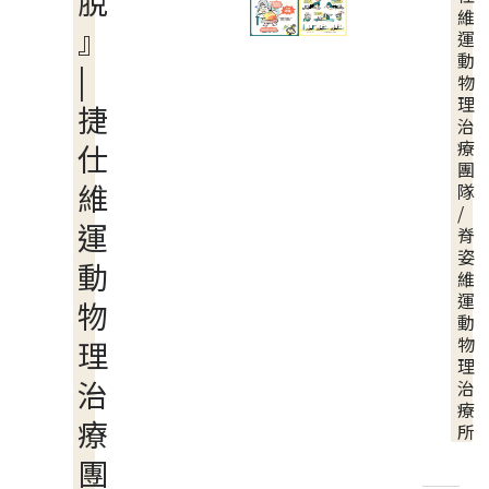
脫
維
』
運
動
|
物
理
捷
治
療
仕
團
維
隊
/
運
脊
姿
動
維
運
物
動
物
理
理
治
治
療
療
所
團